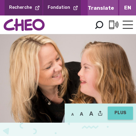
Sauter
EN
Recherche
Fondation
au
contenu
PLUS