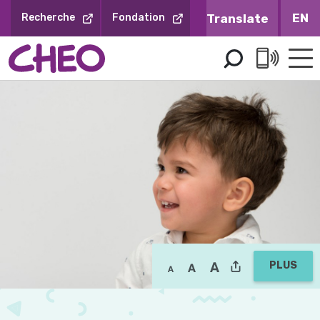
Sauter
EN
Recherche
Fondation
au
contenu
PLUS