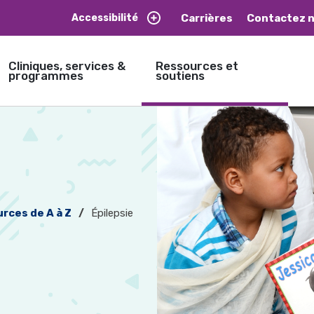
Carrières
Contactez 
Accessibilité
Cliniques, services &
Ressources et
programmes
soutiens
rces de A à Z
Épilepsie