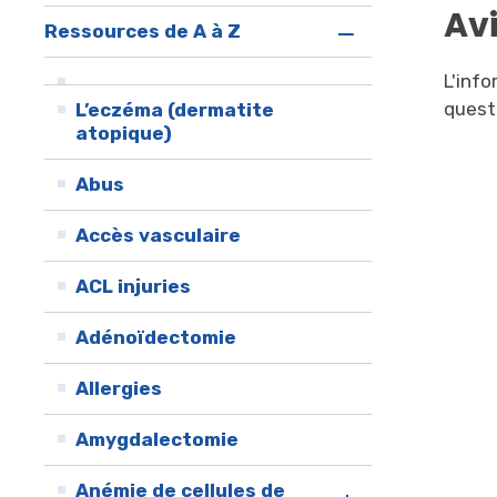
Av
Ressources de A à Z
L'inf
questi
L’eczéma (dermatite 
atopique)
Abus
Accès vasculaire
ACL injuries
Adénoïdectomie
Allergies
Amygdalectomie
Anémie de cellules de