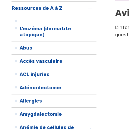
Ressources de A à Z
Av
L'inf
L’eczéma (dermatite 
atopique)
questi
Abus
Accès vasculaire
ACL injuries
Adénoïdectomie
Allergies
Amygdalectomie
Anémie de cellules de