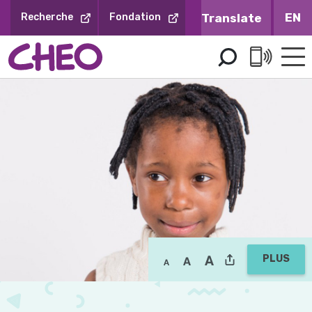
Sauter
EN
Recherche
Fondation
au
contenu
PLUS