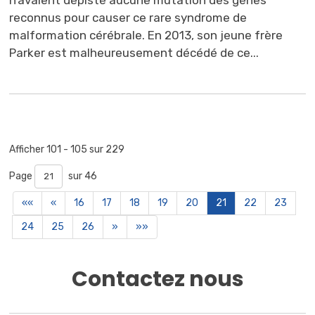
n’avaient dépisté aucune mutation des gènes
reconnus pour causer ce rare syndrome de
malformation cérébrale. En 2013, son jeune frère
Parker est malheureusement décédé de ce...
Afficher 101 - 105 sur 229 
Page 
sur 46 
««
«
16
17
18
19
20
21
22
23
24
25
26
»
»»
Contactez nous