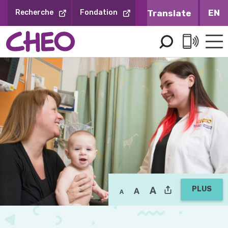
Sauter
EN
Recherche
Fondation
au
contenu
PLUS