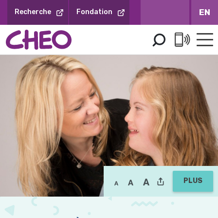
Sauter
EN
Recherche
Fondation
au
contenu
PLUS