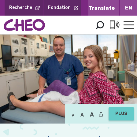
Sauter
EN
Recherche
Fondation
au
contenu
PLUS