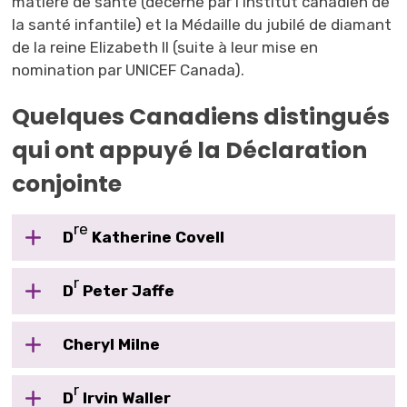
matière de santé (décerné par l’Institut canadien de
la santé infantile) et la Médaille du jubilé de diamant
de la reine Elizabeth II (suite à leur mise en
nomination par UNICEF Canada).
Quelques Canadiens distingués
qui ont appuyé la Déclaration
conjointe
re
D
Katherine Covell
r
D
Peter Jaffe
Cheryl Milne
r
D
Irvin Waller