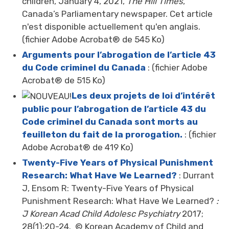
children, January 4, 2021,
The Hill Times
,
Canada’s Parliamentary newspaper. Cet article
n'est disponible actuellement qu'en anglais.
(fichier Adobe Acrobat® de 545 Ko)
Arguments pour l’abrogation de l’article 43
du Code criminel du Canada
: (fichier Adobe 
Acrobat® de 515 Ko)
Les deux projets de loi d’intérêt
public pour l’abrogation de l’article 43 du
Code criminel du Canada sont morts au
feuilleton du fait de la prorogation.
: (fichier 
Adobe Acrobat® de 419 Ko)
Twenty-Five Years of Physical Punishment
Research: What Have We Learned?
: Durrant 
J, Ensom R: Twenty-Five Years of Physical
Punishment Research: What Have We Learned?
: 
J Korean Acad Child Adolesc Psychiatry
2017; 
28(1):20-24. © Korean Academy of Child and