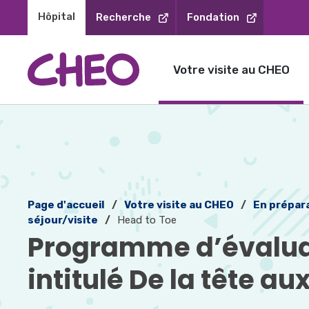
Sauter
Hôpital 
Recherche
Fondation
au
contenu
Votre visite au CHEO
Page d'accueil
Votre visite au CHEO
En prépara
séjour/visite
Head to Toe
Programme d’évalua
intitulé De la tête au