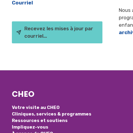
Courriel
Nous 
progr
enfant
Recevez les mises à jour par
arch
courriel...
CHEO
Votre visite au CHEO
Cliniques, services & programmes
Ressources et soutiens
Impliquez-vous