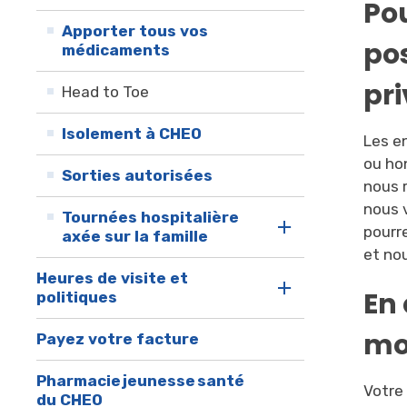
Po
Apporter tous vos
po
médicaments
pri
Head to Toe
Isolement à CHEO
Les en
ou hon
Sorties autorisées
nous 
nous 
Tournées hospitalière
pourr
axée sur la famille
et no
Heures de visite et
En 
politiques
mo
Payez votre facture
Pharmacie jeunesse santé
Votre
du CHEO