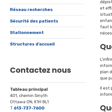
dépist
et ef
Réseau recherches
situat
enfant
Sécurité des patients
faut l
Stationnement
néces
Structures d’accueil
Qu
L’infi
inform
Contactez nous
plan d
que p
Il est
Tableau principal
infor
401, chemin Smyth
Ottawa ON, K1H 8L1
Qu
T
613-737-7600