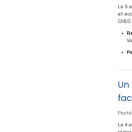
Le 5 a
et éco
CHEO 
Re
Ve
P
Un
fac
Posté 
Le 4 a
régler