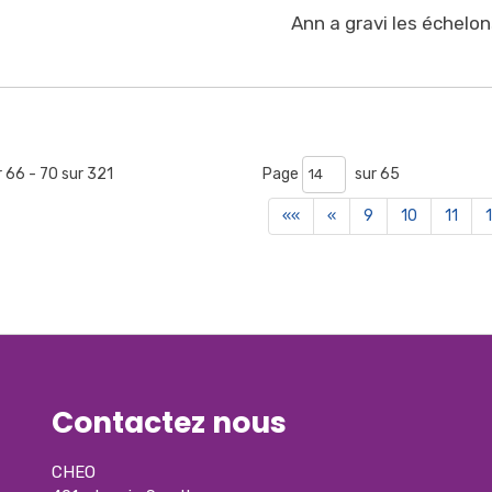
Ann a gravi les échelons
r 66 - 70 sur 321 
Page 
sur 65 
««
«
9
10
11
Contactez nous
CHEO