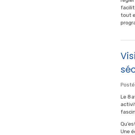
facili
tout 
progr
Vis
séc
Posté
Le 8 a
activ
fasci
Qu’est
Une éc