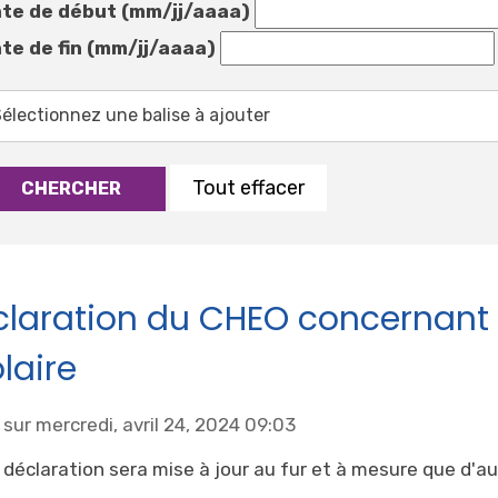
te de début (mm/jj/aaaa)
te de fin (mm/jj/aaaa)
Tout effacer
CHERCHER
laration du CHEO concernant l
laire
sur mercredi, avril 24, 2024 09:03
 déclaration sera mise à jour au fur et à mesure que d'au