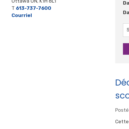
Ottawa ON, K1H 8L1
Da
T
613-737-7600
Da
Courriel
Déc
sco
Posté 
Cette