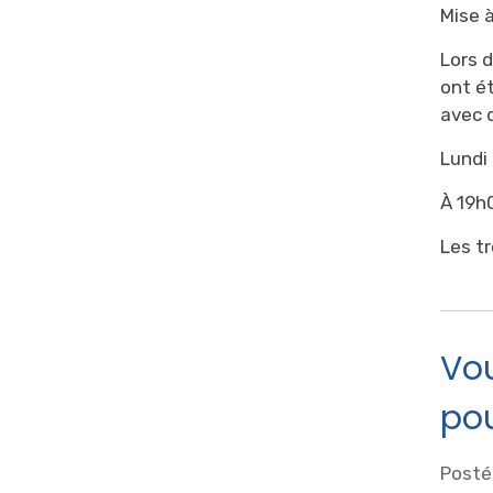
Mise à
Lors d
ont é
avec 
Lundi 
À 19h
Les t
Vou
po
Posté 