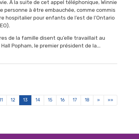
vie. À la suite de cet appel téléphonique, Winnie
ère personne à être embauchée, comme commis
e hospitalier pour enfants de l’est de l’Ontario
HEO).
 de la famille disent qu’elle travaillait au
all Popham, le premier président de la...
11
12
13
14
15
16
17
18
»
»»