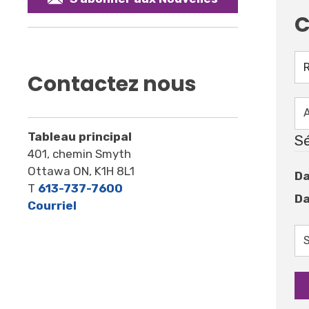
C
Contactez nous
Tableau principal
Sé
401, chemin Smyth
Ottawa ON, K1H 8L1
Da
T
613-737-7600
Da
Courriel