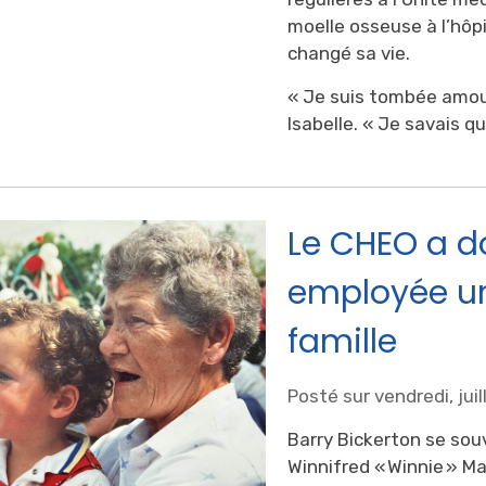
moelle osseuse à l’hôp
changé sa vie.
« Je suis tombée amou
Isabelle. « Je savais que
Le CHEO a d
employée un 
famille
Posté sur vendredi, jui
Barry Bickerton se sou
Winnifred « Winnie » Ma