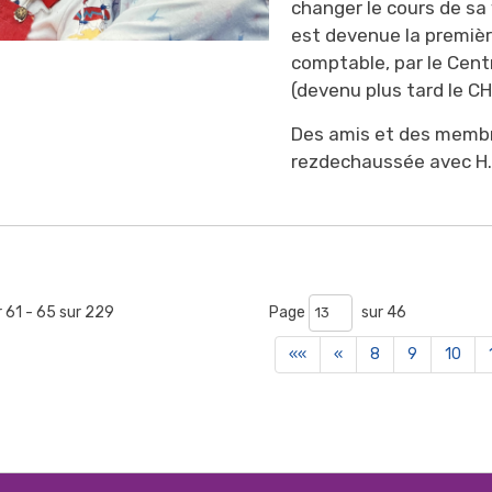
changer le cours de sa 
est devenue la premi
comptable, par le Centr
(devenu plus tard le C
Des amis et des membres
rezdechaussée avec H. H
r 61 - 65 sur 229 
Page 
sur 46 
««
«
8
9
10