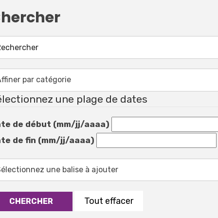
hercher
lectionnez une plage de dates
te de début (mm/jj/aaaa)
te de fin (mm/jj/aaaa)
Tout effacer
CHERCHER