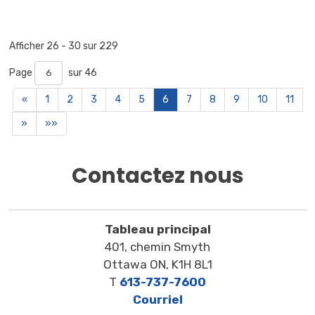
Afficher 26 - 30 sur 229 
Page 
sur 46 
«
1
2
3
4
5
6
7
8
9
10
11
»
»»
Contactez nous
Tableau principal
401, chemin Smyth
Ottawa ON, K1H 8L1
T
613-737-7600
Courriel