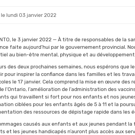
le lundi 03 janvier 2022
TO, le 3 janvier 2022 — À titre de responsables de la s
once faite aujourd’hui par le gouvernement provincial. N
tiel au bien-être mental, physique et au développement
urs des deux prochaines semaines, nous espérons que le
r pour inspirer la confiance dans les familles et les trav
coles le 17 janvier. Cela comprend la mise en œuvre de
e l’Ontario, l’amélioration de l’administration des vaccins
nts qui travaillent si fort pour nos enfants et nos jeun
ation ciblées pour les enfants âgés de 5 à 11 et la pours
mentation des ressources de dépistage rapide dans les é
ommages causés aux enfants et aux jeunes pendant la f
ts et les jeunes handicapés n’auront plus accès aux serv