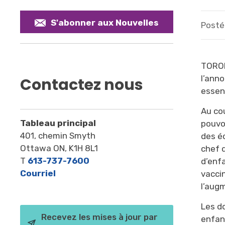
S'abonner aux Nouvelles
Posté 
TORON
l’ann
Contactez nous
essen
Au co
Tableau principal
pouvoi
401, chemin Smyth
des é
Ottawa ON, K1H 8L1
chef d
T
613-737-7600
d’enfa
Courriel
vaccin
l’aug
Les d
Recevez les mises à jour par
enfan