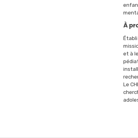
enfant
menta
À pr
Établ
missi
et à l
pédiat
insta
recher
Le CH
cherch
adole