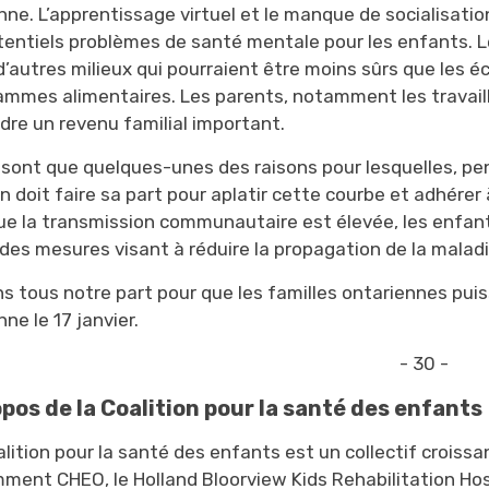
ne. L’apprentissage virtuel et le manque de socialisatio
tentiels problèmes de santé mentale pour les enfants. L
d’autres milieux qui pourraient être moins sûrs que les é
ammes alimentaires. Les parents, notamment les travaill
dre un revenu familial important.
 sont que quelques-unes des raisons pour lesquelles, pen
n doit faire sa part pour aplatir cette courbe et adhére
ue la transmission communautaire est élevée, les enfant
 des mesures visant à réduire la propagation de la maladi
s tous notre part pour que les familles ontariennes puiss
ne le 17 janvier.
- 30 -
opos de la Coalition pour la santé des enfants
lition pour la santé des enfants est un collectif croiss
ment CHEO, le Holland Bloorview Kids Rehabilitation Hospi