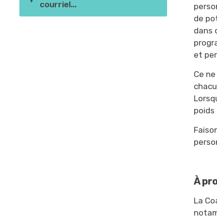
courriel...
person
de po
dans 
progr
et per
Ce ne
chacu
Lorsq
poids
Faison
person
À pr
La Coa
notam