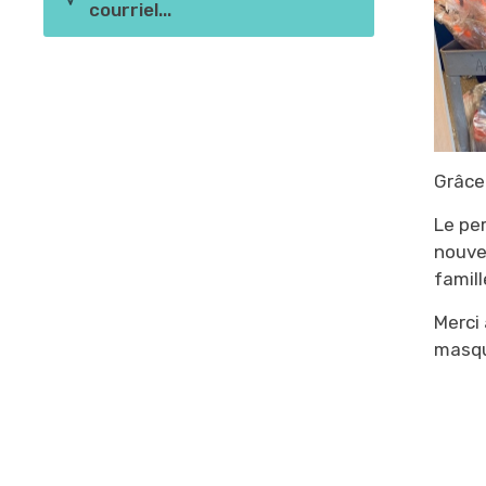
courriel...
Grâce
Le pe
nouvea
famill
Merci
masq