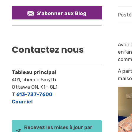
S'abonner aux Blog
Posté 
Avoir
Contactez nous
enfan
commu
À par
Tableau principal
maiso
401, chemin Smyth
Ottawa ON, K1H 8L1
T
613-737-7600
Courriel
Recevez les mises à jour par