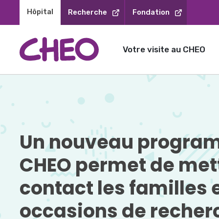
Sauter
Hôpital 
Recherche
Fondation
au
contenu
Votre visite au CHEO
Un nouveau program
CHEO permet de met
contact les familles e
occasions de recher