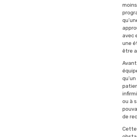
moins
progr
qu’un
appro
avec 
une ét
être 
Avant
équip
qu’un
patien
infir
ou à 
pouvai
de re
Cette
obstac