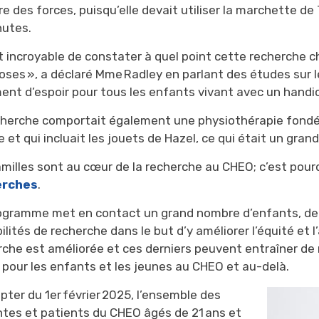
e des forces, puisqu’elle devait utiliser la marchette de
nutes.
st incroyable de constater à quel point cette recherche c
oses », a déclaré M
me
Radley
en parlant des études sur le
ment d’espoir pour tous les enfants vivant avec un handi
cherche comportait également une physiothérapie fondée s
e et qui incluait les jouets de Hazel, ce qui était un gra
milles sont au cœur de la recherche au CHEO; c’est pourq
erches
.
ogramme met en contact un grand nombre d’enfants, de 
ilités de recherche dans le but d’y améliorer l’équité et l’
rche est améliorée et ces derniers peuvent entraîner de 
 pour les enfants et les jeunes au CHEO et au-delà.
pter du 1
er
février 2025, l’ensemble des 
ntes et patients du CHEO âgés de 21 ans et