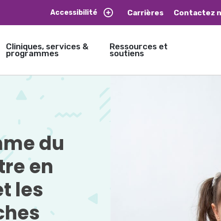
Carrières
Contactez 
Accessibilité
Cliniques, services &
Ressources et
programmes
soutiens
me du 
tre en
t les
ches