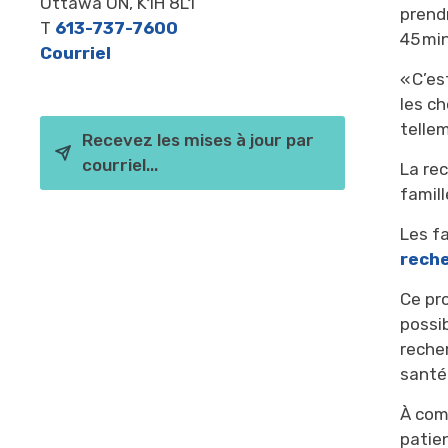
Ottawa ON, K1H 8L1
prendr
T
613-737-7600
45 mi
Courriel
« C’e
les ch
telle
Recevez les mises à jour par
courriel...
La re
famill
Les fa
rech
Ce pr
possib
reche
santé
À com
patie