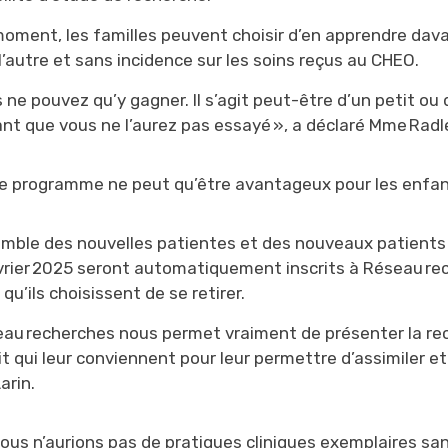
moment, les familles peuvent choisir d’en apprendre davan
l’autre et sans incidence sur les soins reçus au CHEO.
 ne pouvez qu’y gagner. Il s’agit peut-être d’un petit o
ant que vous ne l’aurez pas essayé », a déclaré M
me
Radl
Le programme ne peut qu’être avantageux pour les enfant
emble des nouvelles patientes et des nouveaux patients 
rier 2025 seront automatiquement inscrits à Réseau rec
qu’ils choisissent de se retirer.
eau recherches nous permet vraiment de présenter la re
t qui leur conviennent pour leur permettre d’assimiler e
Larin
.
Nous n’aurions pas de pratiques cliniques exemplaires sans