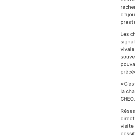
recher
d’ajo
prest
Les c
signa
vivaie
souve
pouva
précé
« C’e
la cha
CHEO
Résea
direc
visit
possib