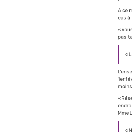
À ce 
cas à 
« Vous
pas t
« 
L’ens
1
er
fév
moins 
« Rés
endroi
M
me
« 