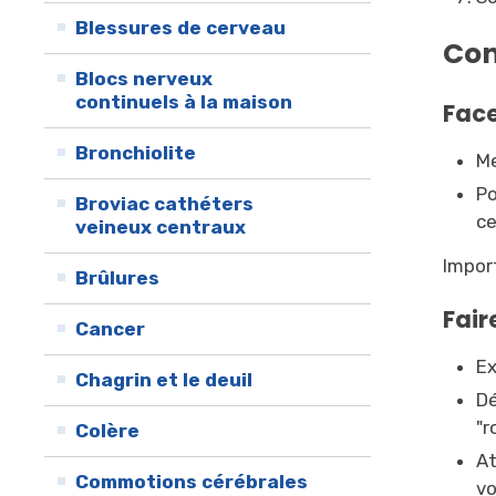
Blessures de cerveau
Con
Blocs nerveux
continuels à la maison
Fac
Bronchiolite
Me
Po
Broviac cathéters
ce
veineux centraux
Impor
Brûlures
Fair
Cancer
Ex
Chagrin et le deuil
Dé
"r
Colère
At
Commotions cérébrales
vo