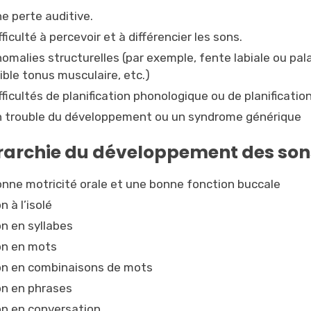
e perte auditive.
fficulté à percevoir et à différencier les sons.
omalies structurelles (par exemple, fente labiale ou pal
ible tonus musculaire, etc.)
fficultés de planification phonologique ou de planificatio
 trouble du développement ou un syndrome générique
rarchie du développement des sons
nne motricité orale et une bonne fonction buccale
n à l’isolé
n en syllabes
on en mots
n en combinaisons de mots
n en phrases
n en conversation