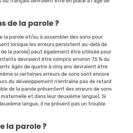
s du français devraient être en place à l'âge de
ns de la parole ?
de la parole et/ou à assembler des sons pour
sent lorsque les erreurs persistent au-delà de
é de la parole) peut également être utilisée pour
s enfants devraient être compris environ 75 % du
fants âgés de quatre à cinq ans devraient être
 même si certaines erreurs de sons sont encore
cours du développement n'entraîne pas de retard
uble de la parole présentent des erreurs de sons
e maternelle et dans leur deuxième langue). Si
deuxième langue, il ne présent pas un trouble
e la parole ?