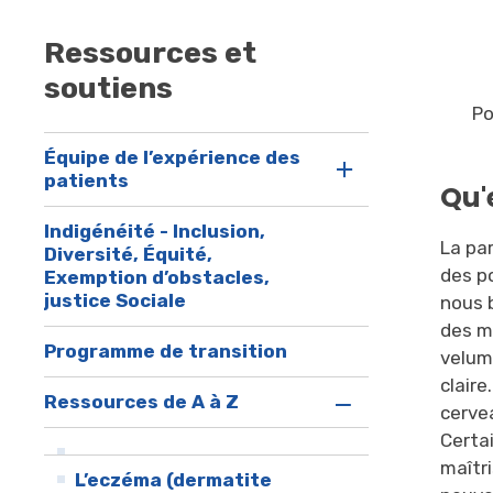
Ressources et
soutiens
Po
Équipe de l’expérience des
patients
Qu'
Indigénéité - Inclusion,
La par
Diversité, Équité,
des po
Exemption d’obstacles,
justice Sociale
nous 
des me
Programme de transition
velum
claire
Ressources de A à Z
cerve
Certa
maîtr
L’eczéma (dermatite 