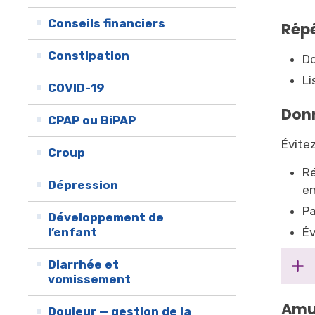
Conseils financiers
Répé
Constipation
Do
Li
COVID-19
Donn
CPAP ou BiPAP
Évitez
Croup
Ré
Dépression
en
Pa
Développement de
l’enfant
Év
Diarrhée et
vomissement
Amu
Douleur — gestion de la