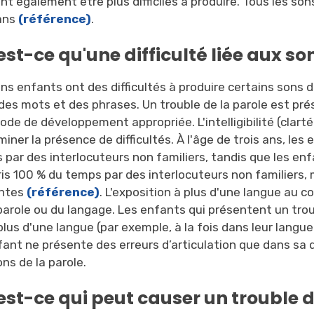
t également être plus difficiles à produire. Tous les son
ans
(référence)
.
est-ce qu'une difficulté liée aux so
ns enfants ont des difficultés à produire certains sons 
des mots et des phrases. Un trouble de la parole est pré
iode de développement appropriée. L'intelligibilité (clart
iner la présence de difficultés. À l'âge de trois ans, le
 par des interlocuteurs non familiers, tandis que les en
is 100 % du temps par des interlocuteurs non familiers,
entes
(référence)
. L'exposition à plus d'une langue au 
 parole ou du langage. Les enfants qui présentent un tro
lus d'une langue (par exemple, à la fois dans leur langu
fant ne présente des erreurs d’articulation que dans sa 
ns de la parole.
est-ce qui peut causer un trouble d