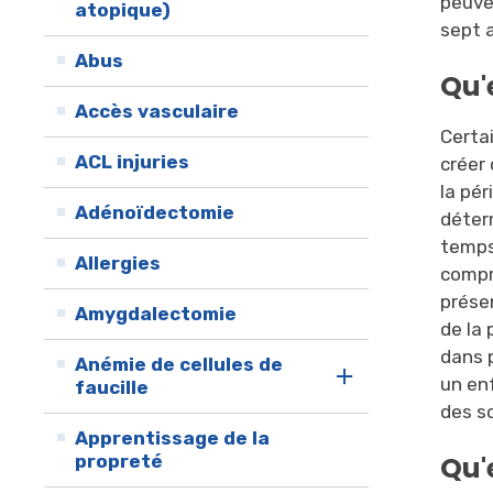
peuven
atopique)
sept 
Abus
Qu'
Accès vasculaire
Certai
ACL injuries
créer 
la pér
Adénoïdectomie
déterm
temps
Allergies
compr
prés
Amygdalectomie
de la
dans p
Anémie de cellules de
un en
faucille
des so
Apprentissage de la
Qu'
propreté