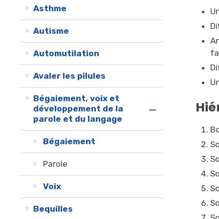
Asthme
Un
Di
Autisme
An
fa
Automutilation
Di
Avaler les pilules
Un
Bégaiement, voix et
Hié
développement de la
parole et du langage
Bo
Bégaiement
So
So
Parole
S
Voix
So
So
Bequilles
So