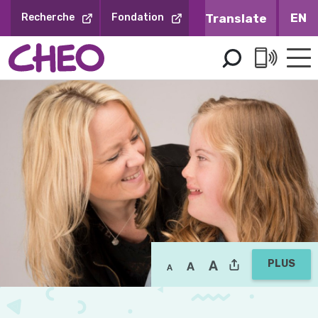
Sauter
EN
Recherche
Fondation
au
contenu
PLUS