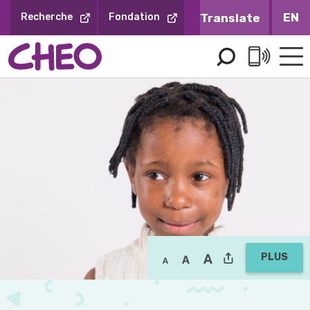
Sauter
EN
Recherche
Fondation
au
contenu
PLUS