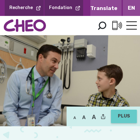
Sauter
EN
Recherche
Fondation
au
contenu
PLUS